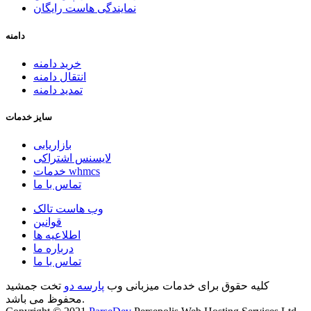
نمایندگی هاست رایگان
دامنه
خرید دامنه
انتقال دامنه
تمدید دامنه
سایز خدمات
بازاریابی
لایسنس اشتراکی
خدمات whmcs
تماس با ما
وب هاست تالک
قوانین
اطلاعیه ها
درباره ما
تماس با ما
کلیه حقوق برای خدمات میزبانی وب
پارسه دو
تخت جمشید
محفوظ می باشد.