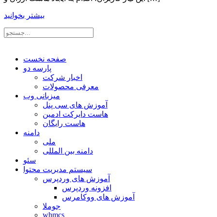
بیشتر بخوانید
صفحه نخست
پارسه دو
اخبار شرکت
معرفی محصولات
میزبانی وب
آموزش های سی پنل
هاست دایرکت ادمین
هاست رایگان
دامنه
ملی
دامنه بین المللی
سئو
سیستم مدیریت محتوا
آموزش های وردپرس
افزونه وردپرس
آموزش های ووکامرس
جوملا
whmcs