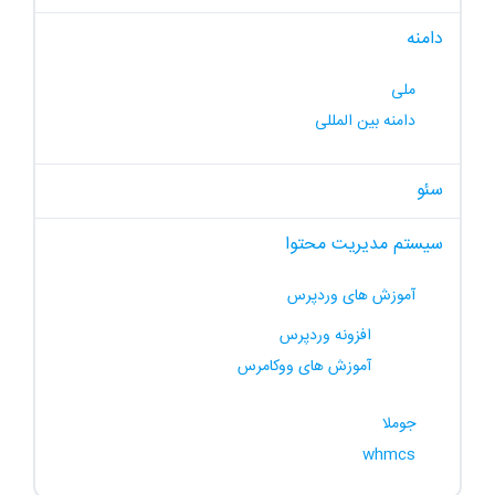
دامنه
ملی
دامنه بین المللی
سئو
سیستم مدیریت محتوا
آموزش های وردپرس
افزونه وردپرس
آموزش های ووکامرس
جوملا
whmcs