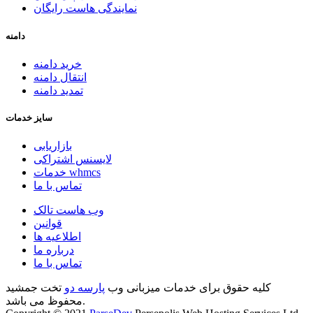
نمایندگی هاست رایگان
دامنه
خرید دامنه
انتقال دامنه
تمدید دامنه
سایز خدمات
بازاریابی
لایسنس اشتراکی
خدمات whmcs
تماس با ما
وب هاست تالک
قوانین
اطلاعیه ها
درباره ما
تماس با ما
کلیه حقوق برای خدمات میزبانی وب
پارسه دو
تخت جمشید
محفوظ می باشد.