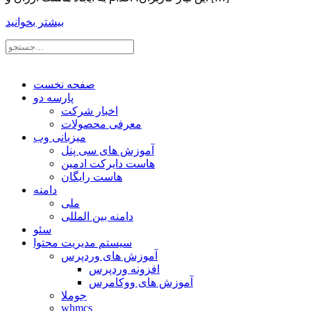
بیشتر بخوانید
صفحه نخست
پارسه دو
اخبار شرکت
معرفی محصولات
میزبانی وب
آموزش های سی پنل
هاست دایرکت ادمین
هاست رایگان
دامنه
ملی
دامنه بین المللی
سئو
سیستم مدیریت محتوا
آموزش های وردپرس
افزونه وردپرس
آموزش های ووکامرس
جوملا
whmcs