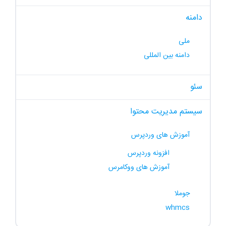
دامنه
ملی
دامنه بین المللی
سئو
سیستم مدیریت محتوا
آموزش های وردپرس
افزونه وردپرس
آموزش های ووکامرس
جوملا
whmcs