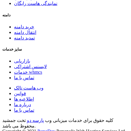
نمایندگی هاست رایگان
دامنه
خرید دامنه
انتقال دامنه
تمدید دامنه
سایز خدمات
بازاریابی
لایسنس اشتراکی
خدمات whmcs
تماس با ما
وب هاست تالک
قوانین
اطلاعیه ها
درباره ما
تماس با ما
کلیه حقوق برای خدمات میزبانی وب
پارسه دو
تخت جمشید
محفوظ می باشد.