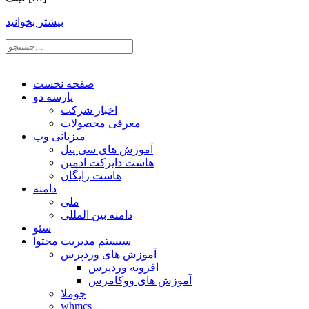
بیشتر بخوانید
صفحه نخست
پارسه دو
اخبار شرکت
معرفی محصولات
میزبانی وب
آموزش های سی پنل
هاست دایرکت ادمین
هاست رایگان
دامنه
ملی
دامنه بین المللی
سئو
سیستم مدیریت محتوا
آموزش های وردپرس
افزونه وردپرس
آموزش های ووکامرس
جوملا
whmcs