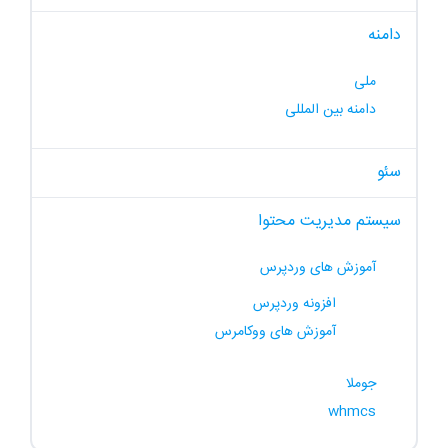
دامنه
ملی
دامنه بین المللی
سئو
سیستم مدیریت محتوا
آموزش های وردپرس
افزونه وردپرس
آموزش های ووکامرس
جوملا
whmcs