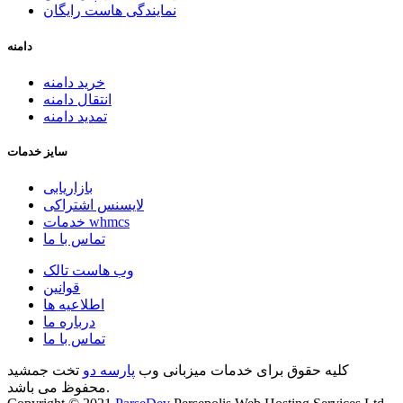
نمایندگی هاست رایگان
دامنه
خرید دامنه
انتقال دامنه
تمدید دامنه
سایز خدمات
بازاریابی
لایسنس اشتراکی
خدمات whmcs
تماس با ما
وب هاست تالک
قوانین
اطلاعیه ها
درباره ما
تماس با ما
کلیه حقوق برای خدمات میزبانی وب
پارسه دو
تخت جمشید
محفوظ می باشد.