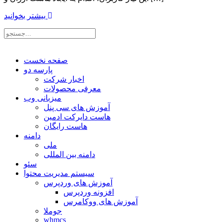
بیشتر بخوانید
صفحه نخست
پارسه دو
اخبار شرکت
معرفی محصولات
میزبانی وب
آموزش های سی پنل
هاست دایرکت ادمین
هاست رایگان
دامنه
ملی
دامنه بین المللی
سئو
سیستم مدیریت محتوا
آموزش های وردپرس
افزونه وردپرس
آموزش های ووکامرس
جوملا
whmcs