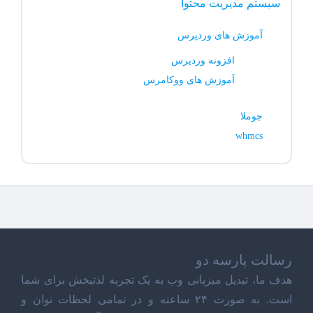
سیستم مدیریت محتوا
آموزش های وردپرس
افزونه وردپرس
آموزش های ووکامرس
جوملا
whmcs
رسالت پارسه دو
هدف ما، تبدیل میزبانی وب به یک تجربه لذتبخش برای شما
است. به صورت ۲۴ ساعته و در تمامی لحظات توان و