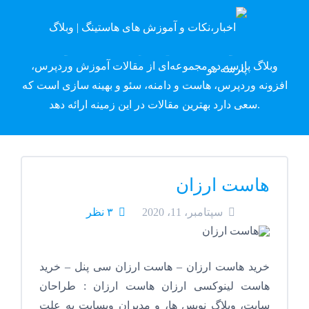
وبلاگ پارسه دِو
وبلاگ پارسه دو مجموعه‌ای از مقالات آموزش وردپرس،
افزونه وردپرس، هاست و دامنه، سئو و بهینه سازی است که
سعی دارد بهترین مقالات در این زمینه ارائه دهد.
هاست ارزان
سپتامبر، 11، 2020
۳ نظر
خرید هاست ارزان – هاست ارزان سی پنل – خرید
هاست لینوکسی ارزان هاست ارزان : طراحان
سایت، وبلاگ نویس ها، و مدیران وبسایت به علت