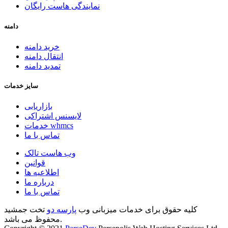
نمایندگی هاست رایگان
دامنه
خرید دامنه
انتقال دامنه
تمدید دامنه
سایز خدمات
بازاریابی
لایسنس اشتراکی
خدمات whmcs
تماس با ما
وب هاست تالک
قوانین
اطلاعیه ها
درباره ما
تماس با ما
کلیه حقوق برای خدمات میزبانی وب
پارسه دو
تخت جمشید
محفوظ می باشد.