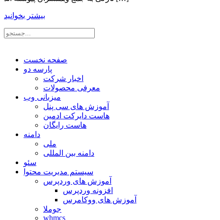
بیشتر بخوانید
صفحه نخست
پارسه دو
اخبار شرکت
معرفی محصولات
میزبانی وب
آموزش های سی پنل
هاست دایرکت ادمین
هاست رایگان
دامنه
ملی
دامنه بین المللی
سئو
سیستم مدیریت محتوا
آموزش های وردپرس
افزونه وردپرس
آموزش های ووکامرس
جوملا
whmcs