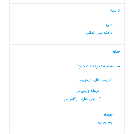
دامنه
ملی
دامنه بین المللی
سئو
سیستم مدیریت محتوا
آموزش های وردپرس
افزونه وردپرس
آموزش های ووکامرس
جوملا
whmcs