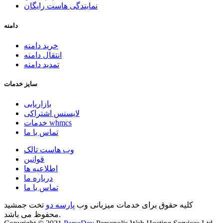
نمایندگی هاست رایگان
دامنه
خرید دامنه
انتقال دامنه
تمدید دامنه
سایز خدمات
بازاریابی
لایسنس اشتراکی
خدمات whmcs
تماس با ما
وب هاست تالک
قوانین
اطلاعیه ها
درباره ما
تماس با ما
کلیه حقوق برای خدمات میزبانی وب
پارسه دو
تخت جمشید
محفوظ می باشد.