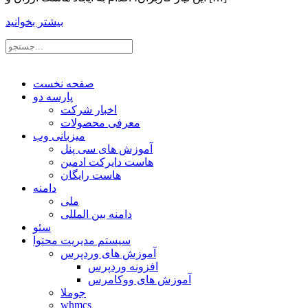
بیشتر بخوانید
صفحه نخست
پارسه دو
اخبار شرکت
معرفی محصولات
میزبانی وب
آموزش های سی پنل
هاست دایرکت ادمین
هاست رایگان
دامنه
ملی
دامنه بین المللی
سئو
سیستم مدیریت محتوا
آموزش های وردپرس
افزونه وردپرس
آموزش های ووکامرس
جوملا
whmcs