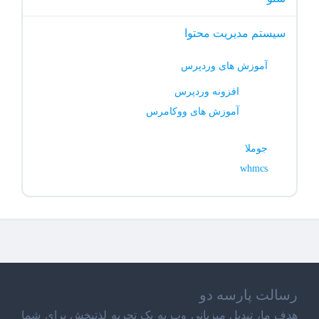
سیستم مدیریت محتوا
آموزش های وردپرس
افزونه وردپرس
آموزش های ووکامرس
جوملا
whmcs
رسالت پارسه دو
هدف ما، تبدیل میزبانی وب به یک تجربه لذتبخش برای شما