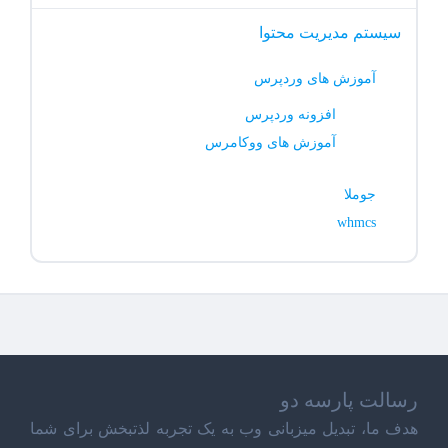
سیستم مدیریت محتوا
آموزش های وردپرس
افزونه وردپرس
آموزش های ووکامرس
جوملا
whmcs
رسالت پارسه دو
هدف ما، تبدیل میزبانی وب به یک تجربه لذتبخش برای شما