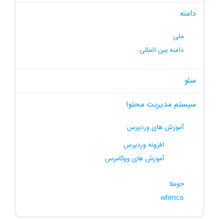
دامنه
ملی
دامنه بین المللی
سئو
سیستم مدیریت محتوا
آموزش های وردپرس
افزونه وردپرس
آموزش های ووکامرس
جوملا
whmcs