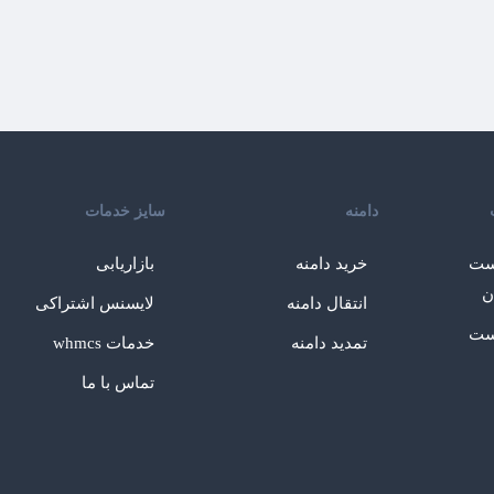
دامنه
سایز خدمات
ست
خرید دامنه
بازاریابی
ن
انتقال دامنه
لایسنس اشتراکی
ست
تمدید دامنه
خدمات whmcs
تماس با ما