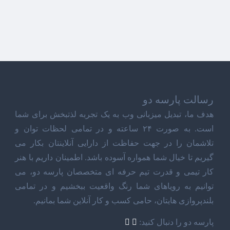
رسالت پارسه دو
هدف ما، تبدیل میزبانی وب به یک تجربه لذتبخش برای شما
است. به صورت ۲۴ ساعته و در تمامی لحظات توان و
تلاشمان را در جهت حفاظت از دارایی آنلاینتان بکار می
گیریم تا خیال شما همواره آسوده باشد. اطمینان داریم با هنر
کار تیمی و قدرت تیم حرفه ای متخصصان پارسه دو، می
توانیم به رویاهای شما رنگ واقعیت ببخشیم و در تمامی
بلندپروازی هایتان، حامی کسب و کار آنلاین شما بمانیم.
پارسه دو را دنبال کنید: