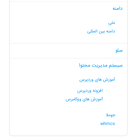
دامنه
ملی
دامنه بین المللی
سئو
سیستم مدیریت محتوا
آموزش های وردپرس
افزونه وردپرس
آموزش های ووکامرس
جوملا
whmcs