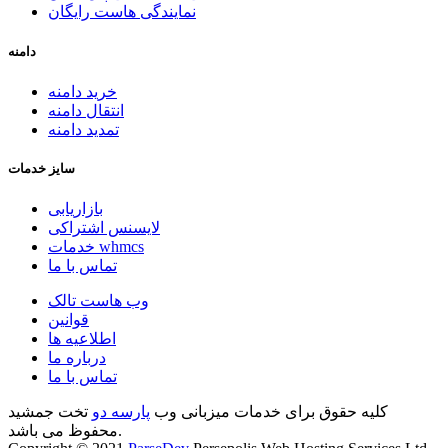
نمایندگی هاست رایگان
دامنه
خرید دامنه
انتقال دامنه
تمدید دامنه
سایز خدمات
بازاریابی
لایسنس اشتراکی
خدمات whmcs
تماس با ما
وب هاست تالک
قوانین
اطلاعیه ها
درباره ما
تماس با ما
کلیه حقوق برای خدمات میزبانی وب
پارسه دو
تخت جمشید
محفوظ می باشد.