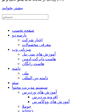
بیشتر بخوانید
صفحه نخست
پارسه دو
اخبار شرکت
معرفی محصولات
میزبانی وب
آموزش های سی پنل
هاست دایرکت ادمین
هاست رایگان
دامنه
ملی
دامنه بین المللی
سئو
سیستم مدیریت محتوا
آموزش های وردپرس
افزونه وردپرس
آموزش های ووکامرس
جوملا
whmcs