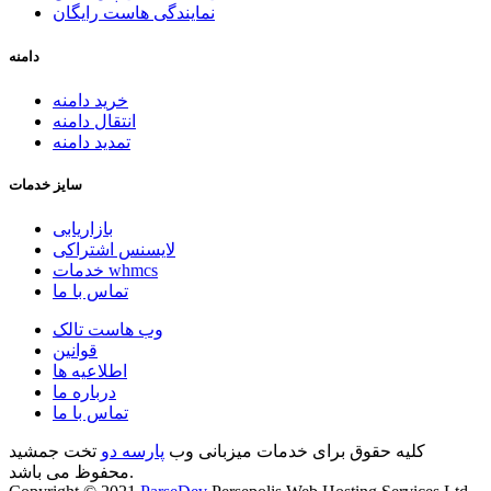
نمایندگی هاست رایگان
دامنه
خرید دامنه
انتقال دامنه
تمدید دامنه
سایز خدمات
بازاریابی
لایسنس اشتراکی
خدمات whmcs
تماس با ما
وب هاست تالک
قوانین
اطلاعیه ها
درباره ما
تماس با ما
کلیه حقوق برای خدمات میزبانی وب
پارسه دو
تخت جمشید
محفوظ می باشد.