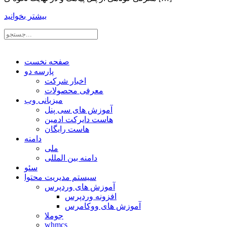
بیشتر بخوانید
صفحه نخست
پارسه دو
اخبار شرکت
معرفی محصولات
میزبانی وب
آموزش های سی پنل
هاست دایرکت ادمین
هاست رایگان
دامنه
ملی
دامنه بین المللی
سئو
سیستم مدیریت محتوا
آموزش های وردپرس
افزونه وردپرس
آموزش های ووکامرس
جوملا
whmcs