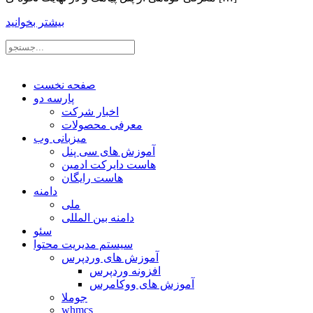
بیشتر بخوانید
صفحه نخست
پارسه دو
اخبار شرکت
معرفی محصولات
میزبانی وب
آموزش های سی پنل
هاست دایرکت ادمین
هاست رایگان
دامنه
ملی
دامنه بین المللی
سئو
سیستم مدیریت محتوا
آموزش های وردپرس
افزونه وردپرس
آموزش های ووکامرس
جوملا
whmcs