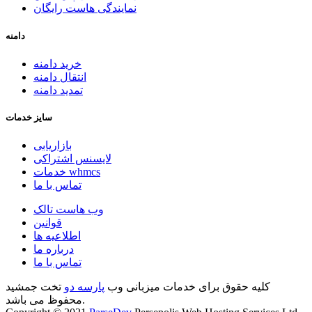
نمایندگی هاست رایگان
دامنه
خرید دامنه
انتقال دامنه
تمدید دامنه
سایز خدمات
بازاریابی
لایسنس اشتراکی
خدمات whmcs
تماس با ما
وب هاست تالک
قوانین
اطلاعیه ها
درباره ما
تماس با ما
کلیه حقوق برای خدمات میزبانی وب
پارسه دو
تخت جمشید
محفوظ می باشد.