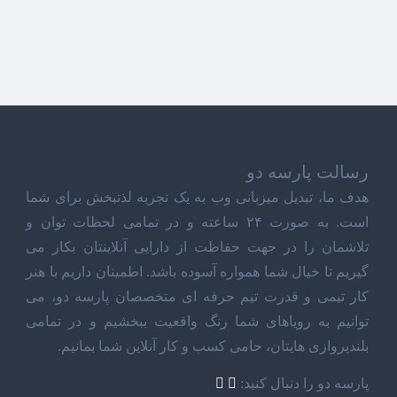
رسالت پارسه دو
هدف ما، تبدیل میزبانی وب به یک تجربه لذتبخش برای شما
است. به صورت ۲۴ ساعته و در تمامی لحظات توان و
تلاشمان را در جهت حفاظت از دارایی آنلاینتان بکار می
گیریم تا خیال شما همواره آسوده باشد. اطمینان داریم با هنر
کار تیمی و قدرت تیم حرفه ای متخصصان پارسه دو، می
توانیم به رویاهای شما رنگ واقعیت ببخشیم و در تمامی
بلندپروازی هایتان، حامی کسب و کار آنلاین شما بمانیم.
پارسه دو را دنبال کنید: