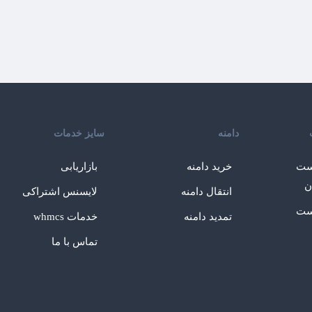
دامنه
سایز خدمات
ست
خرید دامنه
بازاریابی
ن
انتقال دامنه
لایسنس اشتراکی
ست
تمدید دامنه
خدمات whmcs
تماس با ما