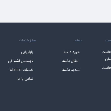
است
دامنه
سایز خدمات
 هاست
خرید دامنه
بازاریابی
مان
انتقال دامنه
لایسنس اشتراکی
 هاست
تمدید دامنه
خدمات whmcs
تماس با ما