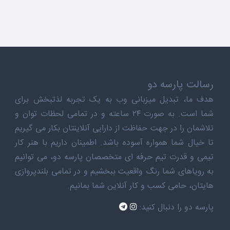
رسالت پارسه دو
هدف ما، تبدیل میزبانی وب به یک تجربه لذتبخش برای
شما است. به صورت ۲۴ ساعته و در تمامی لحظات توان و
تلاشمان را در جهت حفاظت از دارایی آنلاینتان بکار می گیریم
تا خیال شما همواره آسوده باشد. اطمینان داریم با هنر کار
تیمی و قدرت تیم حرفه ای متخصصان پارسه دو، می توانیم
به رویاهای شما رنگ واقعیت ببخشیم و در تمامی بلندپروازی
هایتان، حامی کسب و کار آنلاین شما بمانیم.
پارسه دو را دنبال کنید: