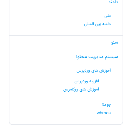
دامنه
ملی
دامنه بین المللی
سئو
سیستم مدیریت محتوا
آموزش های وردپرس
افزونه وردپرس
آموزش های ووکامرس
جوملا
whmcs