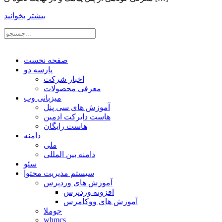
بیشتر بخوانید
صفحه نخست
پارسه دو
اخبار شرکت
معرفی محصولات
میزبانی وب
آموزش های سی پنل
هاست دایرکت ادمین
هاست رایگان
دامنه
ملی
دامنه بین المللی
سئو
سیستم مدیریت محتوا
آموزش های وردپرس
افزونه وردپرس
آموزش های ووکامرس
جوملا
whmcs