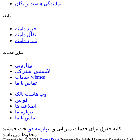
نمایندگی هاست رایگان
دامنه
خرید دامنه
انتقال دامنه
تمدید دامنه
سایز خدمات
بازاریابی
لایسنس اشتراکی
خدمات whmcs
تماس با ما
وب هاست تالک
قوانین
اطلاعیه ها
درباره ما
تماس با ما
کلیه حقوق برای خدمات میزبانی وب
پارسه دو
تخت جمشید
محفوظ می باشد.