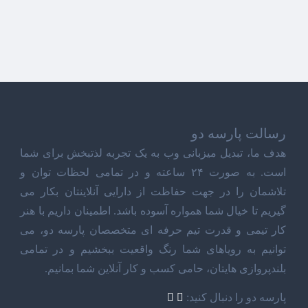
رسالت پارسه دو
هدف ما، تبدیل میزبانی وب به یک تجربه لذتبخش برای شما
است. به صورت ۲۴ ساعته و در تمامی لحظات توان و
تلاشمان را در جهت حفاظت از دارایی آنلاینتان بکار می
گیریم تا خیال شما همواره آسوده باشد. اطمینان داریم با هنر
کار تیمی و قدرت تیم حرفه ای متخصصان پارسه دو، می
توانیم به رویاهای شما رنگ واقعیت ببخشیم و در تمامی
بلندپروازی هایتان، حامی کسب و کار آنلاین شما بمانیم.
پارسه دو را دنبال کنید: