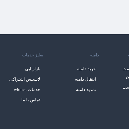
دامنه
سایز خدمات
ست
خرید دامنه
بازاریابی
ن
انتقال دامنه
لایسنس اشتراکی
ست
تمدید دامنه
خدمات whmcs
تماس با ما