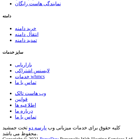
نمایندگی هاست رایگان
دامنه
خرید دامنه
انتقال دامنه
تمدید دامنه
سایز خدمات
بازاریابی
لایسنس اشتراکی
خدمات whmcs
تماس با ما
وب هاست تالک
قوانین
اطلاعیه ها
درباره ما
تماس با ما
کلیه حقوق برای خدمات میزبانی وب
پارسه دو
تخت جمشید
محفوظ می باشد.