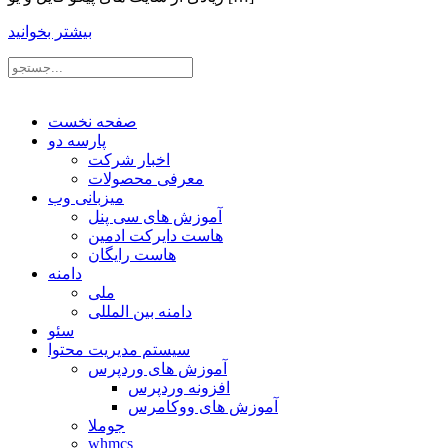
بیشتر بخوانید
صفحه نخست
پارسه دو
اخبار شرکت
معرفی محصولات
میزبانی وب
آموزش های سی پنل
هاست دایرکت ادمین
هاست رایگان
دامنه
ملی
دامنه بین المللی
سئو
سیستم مدیریت محتوا
آموزش های وردپرس
افزونه وردپرس
آموزش های ووکامرس
جوملا
whmcs