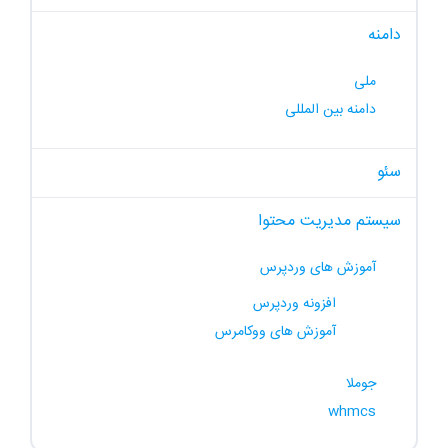
دامنه
ملی
دامنه بین المللی
سئو
سیستم مدیریت محتوا
آموزش های وردپرس
افزونه وردپرس
آموزش های ووکامرس
جوملا
whmcs