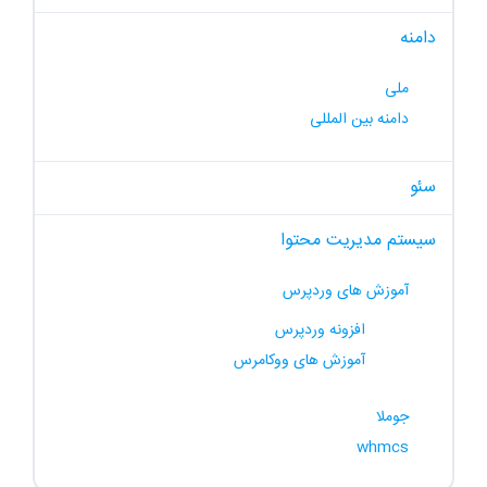
دامنه
ملی
دامنه بین المللی
سئو
سیستم مدیریت محتوا
آموزش های وردپرس
افزونه وردپرس
آموزش های ووکامرس
جوملا
whmcs