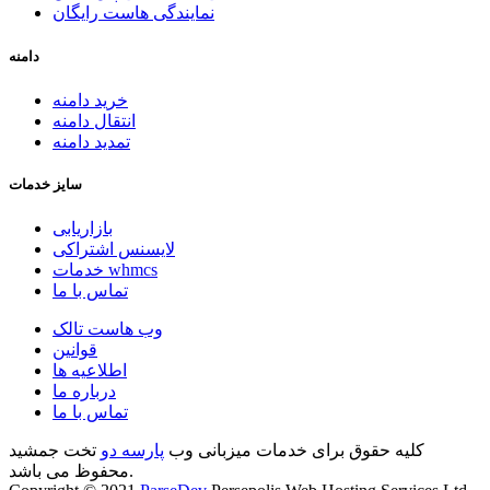
نمایندگی هاست رایگان
دامنه
خرید دامنه
انتقال دامنه
تمدید دامنه
سایز خدمات
بازاریابی
لایسنس اشتراکی
خدمات whmcs
تماس با ما
وب هاست تالک
قوانین
اطلاعیه ها
درباره ما
تماس با ما
کلیه حقوق برای خدمات میزبانی وب
پارسه دو
تخت جمشید
محفوظ می باشد.