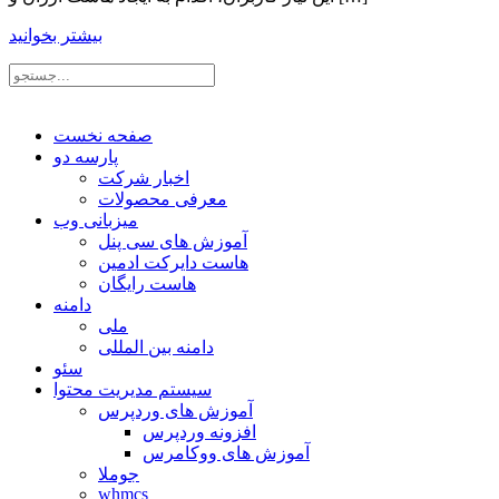
بیشتر بخوانید
صفحه نخست
پارسه دو
اخبار شرکت
معرفی محصولات
میزبانی وب
آموزش های سی پنل
هاست دایرکت ادمین
هاست رایگان
دامنه
ملی
دامنه بین المللی
سئو
سیستم مدیریت محتوا
آموزش های وردپرس
افزونه وردپرس
آموزش های ووکامرس
جوملا
whmcs