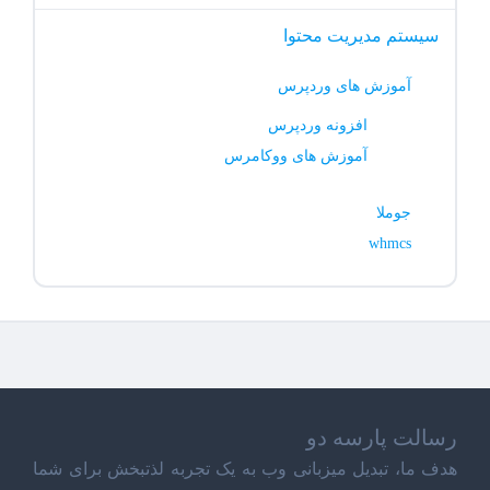
سیستم مدیریت محتوا
آموزش های وردپرس
افزونه وردپرس
آموزش های ووکامرس
جوملا
whmcs
رسالت پارسه دو
هدف ما، تبدیل میزبانی وب به یک تجربه لذتبخش برای شما