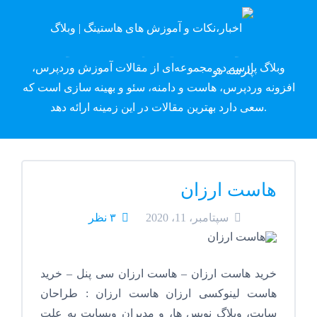
وبلاگ پارسه دِو
وبلاگ پارسه دو مجموعه‌ای از مقالات آموزش وردپرس،
افزونه وردپرس، هاست و دامنه، سئو و بهینه سازی است که
سعی دارد بهترین مقالات در این زمینه ارائه دهد.
هاست ارزان
سپتامبر، 11، 2020
۳ نظر
خرید هاست ارزان – هاست ارزان سی پنل – خرید
هاست لینوکسی ارزان هاست ارزان : طراحان
سایت، وبلاگ نویس ها، و مدیران وبسایت به علت