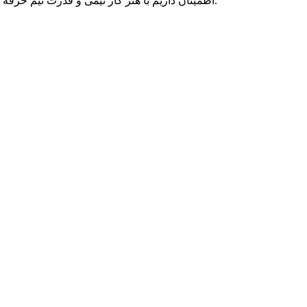
اطمینان داریم با هنر کار تیمی و قدرت تیم حرفه ای متخصصان پارسه دو، می توانیم به رویاهای شما رنگ واقعیت ببخشیم و در تمامی بلندپروازی هایتان، حامی کسب و کار آنلاین شما بمانیم.