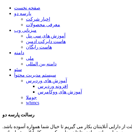
صفحه نخست
پارسه دو
اخبار شرکت
معرفی محصولات
میزبانی وب
آموزش های سی پنل
هاست دایرکت ادمین
هاست رایگان
دامنه
ملی
دامنه بین المللی
سئو
سیستم مدیریت محتوا
آموزش های وردپرس
افزونه وردپرس
آموزش های ووکامرس
جوملا
whmcs
رسالت پارسه دو
ظات توان و تلاشمان را در جهت حفاظت از دارایی آنلاینتان بکار می گیریم تا خیال شما همواره آسوده باشد.