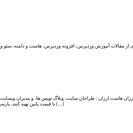
ان هاست ارزان : طراحان سایت، وبلاگ نویس ها، و مدیران وبسایت 
با قیمت پایین تهیه کنند. پارسه دو با اشراف کامل به این نیاز کاربران، اقدام به ایجاد هاست ارزان و […]