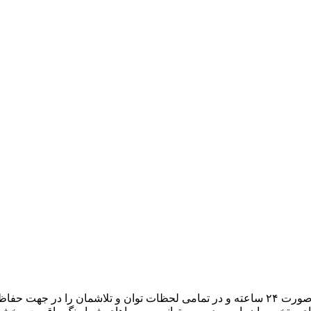
هدف ما، تبدیل میزبانی وب به یک تجربه لذتبخش برای شما است. به صورت ۲۴ ساعته و در تمامی لح