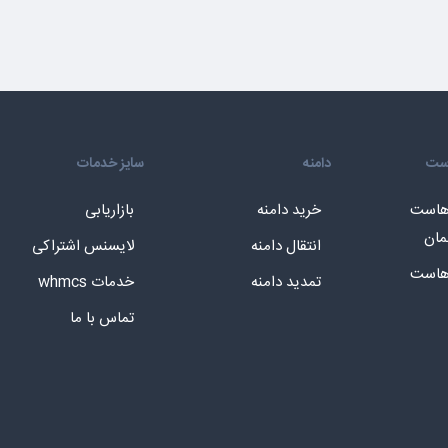
است
دامنه
سایز خدمات
 هاست
خرید دامنه
بازاریابی
مان
انتقال دامنه
لایسنس اشتراکی
 هاست
تمدید دامنه
خدمات whmcs
تماس با ما