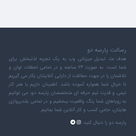
رسالت پارسه دو
هدف ما، تبدیل میزبانی وب به یک تجربه لذتبخش برای
شما است. به صورت ۲۴ ساعته و در تمامی لحظات توان و
تلاشمان را در جهت حفاظت از دارایی آنلاینتان بکار می گیریم
تا خیال شما همواره آسوده باشد. اطمینان داریم با هنر کار
تیمی و قدرت تیم حرفه ای متخصصان پارسه دو، می توانیم
به رویاهای شما رنگ واقعیت ببخشیم و در تمامی بلندپروازی
هایتان، حامی کسب و کار آنلاین شما بمانیم.
پارسه دو را دنبال کنید: