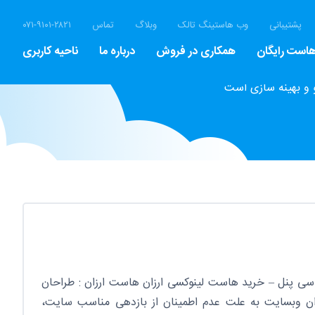
پشتیبانی
وب هاستینگ تالک
وبلاگ
تماس
۰۷۱-۹۱۰۱-۲۸۲۱
است رایگان
همکاری در فروش
درباره ما
ناحیه کاربری
 و بهینه سازی است
سی پنل – خرید هاست لینوکسی ارزان هاست ارزان : طراحان
ن وبسایت به علت عدم اطمینان از بازدهی مناسب سایت،