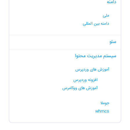
دامنه
ملی
دامنه بین المللی
سئو
سیستم مدیریت محتوا
آموزش های وردپرس
افزونه وردپرس
آموزش های ووکامرس
جوملا
whmcs