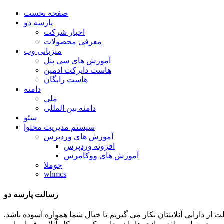
صفحه نخست
پارسه دو
اخبار شرکت
معرفی محصولات
میزبانی وب
آموزش های سی پنل
هاست دایرکت ادمین
هاست رایگان
دامنه
ملی
دامنه بین المللی
سئو
سیستم مدیریت محتوا
آموزش های وردپرس
افزونه وردپرس
آموزش های ووکامرس
جوملا
whmcs
رسالت پارسه دو
ظات توان و تلاشمان را در جهت حفاظت از دارایی آنلاینتان بکار می گیریم تا خیال شما همواره آسوده باشد.