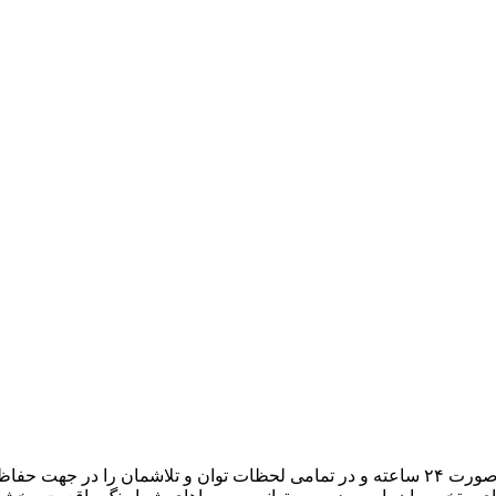
هدف ما، تبدیل میزبانی وب به یک تجربه لذتبخش برای شما است. به صورت ۲۴ ساعته و در تمامی لح