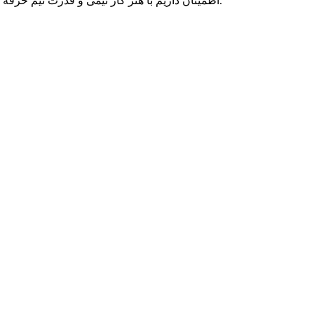
اطمینان داریم با هنر کار تیمی و قدرت تیم حرفه ای متخصصان پارسه دو، می توانیم به رویاهای شما رنگ واقعیت ببخشیم و در تمامی بلندپروازی هایتان، حامی کسب و کار آنلاین شما بمانیم.