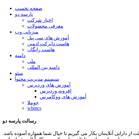
صفحه نخست
پارسه دو
اخبار شرکت
معرفی محصولات
میزبانی وب
آموزش های سی پنل
هاست دایرکت ادمین
هاست رایگان
دامنه
ملی
دامنه بین المللی
سئو
سیستم مدیریت محتوا
آموزش های وردپرس
افزونه وردپرس
آموزش های ووکامرس
جوملا
whmcs
رسالت پارسه دو
ظات توان و تلاشمان را در جهت حفاظت از دارایی آنلاینتان بکار می گیریم تا خیال شما همواره آسوده باشد.