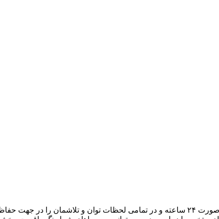
هدف ما، تبدیل میزبانی وب به یک تجربه لذتبخش برای شما است. به صورت ۲۴ ساعته و در تمامی لح