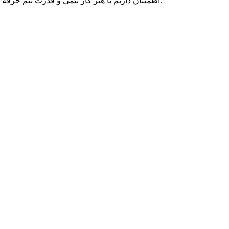
اطمینان داریم با هنر کار تیمی و قدرت تیم حرفه ای متخصصان پارسه دو، می توانیم به رویاهای شما رنگ واقعیت ببخشیم و در تمامی بلندپروازی هایتان، حامی کسب و کار آنلاین شما بمانیم.