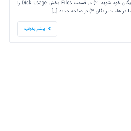
۱) ابتدا وارد کنترل پنل هاست رایگان خود شوید. ۲) در قسمت Files بخش Disk Usage را
یگان ۳) در صفحه جدید […]
بیشتر بخوانید