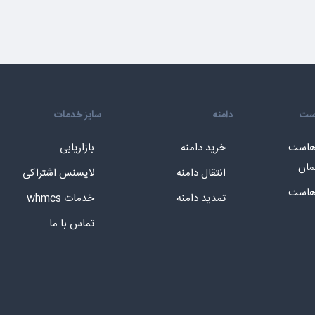
است
دامنه
سایز خدمات
 هاست
خرید دامنه
بازاریابی
مان
انتقال دامنه
لایسنس اشتراکی
 هاست
تمدید دامنه
خدمات whmcs
تماس با ما