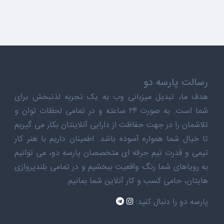
رسالت پارسه دو
هدف ما، تبدیل میزبانی وب به یک تجربه لذتبخش برای
شما است. به صورت ۲۴ ساعته و در تمامی لحظات توان و
تلاشمان را در جهت حفاظت از دارایی آنلاینتان بکار می گیریم
تا خیال شما همواره آسوده باشد. اطمینان داریم با هنر کار
تیمی و قدرت تیم حرفه ای متخصصان پارسه دو، می توانیم
به رویاهای شما رنگ واقعیت ببخشیم و در تمامی بلندپروازی
هایتان، حامی کسب و کار آنلاین شما بمانیم.
پارسه دو را دنبال کنید: