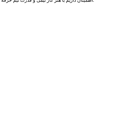
اطمینان داریم با هنر کار تیمی و قدرت تیم حرفه ای متخصصان پارسه دو، می توانیم به رویاهای شما رنگ واقعیت ببخشیم و در تمامی بلندپروازی هایتان، حامی کسب و کار آنلاین شما بمانیم.