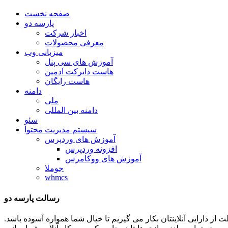
صفحه نخست
پارسه دو
اخبار شرکت
معرفی محصولات
میزبانی وب
آموزش های سی پنل
هاست دایرکت ادمین
هاست رایگان
دامنه
ملی
دامنه بین المللی
سئو
سیستم مدیریت محتوا
آموزش های وردپرس
افزونه وردپرس
آموزش های ووکامرس
جوملا
whmcs
رسالت پارسه دو
ظات توان و تلاشمان را در جهت حفاظت از دارایی آنلاینتان بکار می گیریم تا خیال شما همواره آسوده باشد.