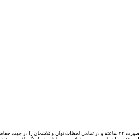
هدف ما، تبدیل میزبانی وب به یک تجربه لذتبخش برای شما است. به صورت ۲۴ ساعته و در تمامی لح