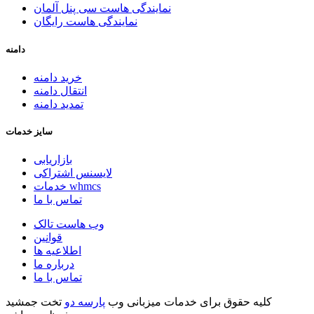
نمایندگی هاست سی پنل آلمان
نمایندگی هاست رایگان
دامنه
خرید دامنه
انتقال دامنه
تمدید دامنه
سایز خدمات
بازاریابی
لایسنس اشتراکی
خدمات whmcs
تماس با ما
وب هاست تالک
قوانین
اطلاعیه ها
درباره ما
تماس با ما
کلیه حقوق برای خدمات میزبانی وب
پارسه دو
تخت جمشید