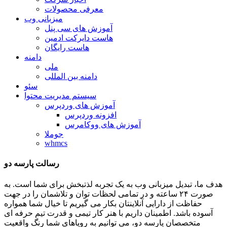
معرفی محصولات
میزبانی وب
آموزش های سی پنل
هاست دایرکت ادمین
هاست رایگان
دامنه
ملی
دامنه بین المللی
سئو
سیستم مدیریت محتوا
آموزش های وردپرس
افزونه وردپرس
آموزش های ووکامرس
جوملا
whmcs
رسالت پارسه دو
هدف ما، تبدیل میزبانی وب به یک تجربه لذتبخش برای شما است. به
صورت ۲۴ ساعته و در تمامی لحظات توان و تلاشمان را در جهت
حفاظت از دارایی آنلاینتان بکار می گیریم تا خیال شما همواره
آسوده باشد. اطمینان داریم با هنر کار تیمی و قدرت تیم حرفه ای
متخصصان پارسه دو، می توانیم به رویاهای شما رنگ واقعیت