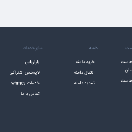
است
دامنه
سایز خدمات
 هاست
خرید دامنه
بازاریابی
مان
انتقال دامنه
لایسنس اشتراکی
 هاست
تمدید دامنه
خدمات whmcs
تماس با ما