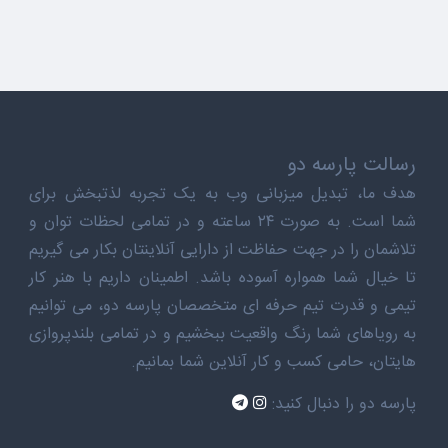
رسالت پارسه دو
هدف ما، تبدیل میزبانی وب به یک تجربه لذتبخش برای
شما است. به صورت ۲۴ ساعته و در تمامی لحظات توان و
تلاشمان را در جهت حفاظت از دارایی آنلاینتان بکار می گیریم
تا خیال شما همواره آسوده باشد. اطمینان داریم با هنر کار
تیمی و قدرت تیم حرفه ای متخصصان پارسه دو، می توانیم
به رویاهای شما رنگ واقعیت ببخشیم و در تمامی بلندپروازی
هایتان، حامی کسب و کار آنلاین شما بمانیم.
پارسه دو را دنبال کنید: