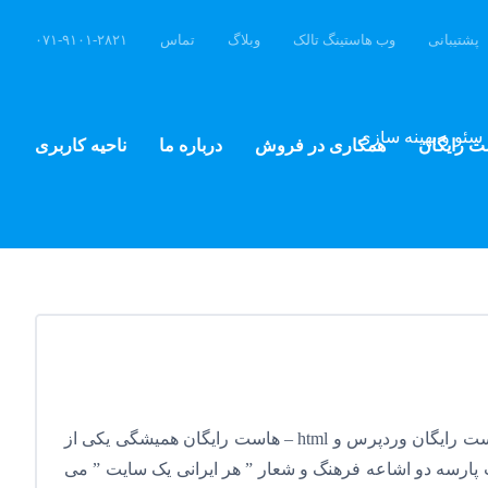
پشتیبانی
وب هاستینگ تالک
وبلاگ
تماس
۰۷۱-۹۱۰۱-۲۸۲۱
سئو و بهینه سازی
ت رایگان
همکاری در فروش
درباره ما
ناحیه کاربری
هاست رایگان هاست رایگان – هاست رایگان وردپرس و html – هاست رایگان همیشگی یکی از
پارسه دو اشاعه فرهنگ و شعار ” هر ایرانی یک سایت ” می