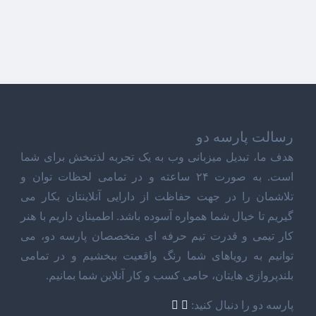
رسالت پارسه دو
هدف ما، تبدیل میزبانی وب به یک تجربه لذتبخش برای شما
است. به صورت ۲۴ ساعته و در تمامی لحظات توان و
تلاشمان را در جهت حفاظت از دارایی آنلاینتان بکار می
گیریم تا خیال شما همواره آسوده باشد. اطمینان داریم با هنر
کار تیمی و قدرت تیم حرفه ای متخصصان پارسه دو، می
توانیم به رویاهای شما رنگ واقعیت ببخشیم و در تمامی
بلندپروازی هایتان، حامی کسب و کار آنلاین شما بمانیم.
پارسه دو را دنبال کنید: