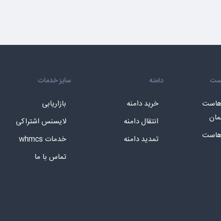
است
دامنه
سایز خدمات
 هاست
خرید دامنه
بازاریابی
مان
انتقال دامنه
لایسنس اشتراکی
 هاست
تمدید دامنه
خدمات whmcs
تماس با ما