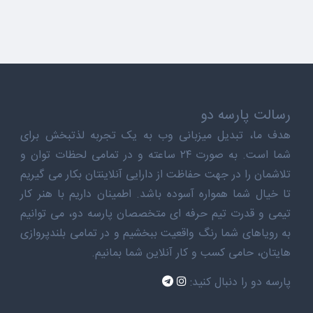
رسالت پارسه دو
هدف ما، تبدیل میزبانی وب به یک تجربه لذتبخش برای
شما است. به صورت ۲۴ ساعته و در تمامی لحظات توان و
تلاشمان را در جهت حفاظت از دارایی آنلاینتان بکار می گیریم
تا خیال شما همواره آسوده باشد. اطمینان داریم با هنر کار
تیمی و قدرت تیم حرفه ای متخصصان پارسه دو، می توانیم
به رویاهای شما رنگ واقعیت ببخشیم و در تمامی بلندپروازی
هایتان، حامی کسب و کار آنلاین شما بمانیم.
پارسه دو را دنبال کنید: