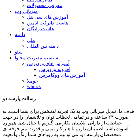
معرفی محصولات
میزبانی وب
آموزش های سی پنل
هاست دایرکت ادمین
هاست رایگان
دامنه
ملی
دامنه بین المللی
سئو
سیستم مدیریت محتوا
آموزش های وردپرس
افزونه وردپرس
آموزش های ووکامرس
جوملا
whmcs
رسالت پارسه دو
هدف ما، تبدیل میزبانی وب به یک تجربه لذتبخش برای شما است. به
صورت ۲۴ ساعته و در تمامی لحظات توان و تلاشمان را در جهت
حفاظت از دارایی آنلاینتان بکار می گیریم تا خیال شما همواره
آسوده باشد. اطمینان داریم با هنر کار تیمی و قدرت تیم حرفه ای
متخصصان پارسه دو، می توانیم به رویاهای شما رنگ واقعیت