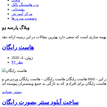
وبلاگ
وب هاستینگ تالک
پشتیبانی
مرکز آموزش
وضعیت سرورها
وبلاگ پارسه دِو
هاست رایگان
ژوئن، 4، 2020
۴۲ نظر
هاست رایگان هاست رایگان – هاست رایگان وردپرس و html – هاست رایگان همیشگی یکی از اهداف بلند مدت و همیشگی سایت پارسه دو اشاعه فرهنگ و شعار ” هر ایرانی یک سایت ” می باشد .که در این
بیشتر بخوانید
ساخت آپلود سنتر بصورت رایگان