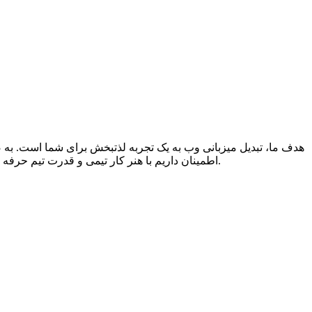
اطمینان داریم با هنر کار تیمی و قدرت تیم حرفه ای متخصصان پارسه دو، می توانیم به رویاهای شما رنگ واقعیت ببخشیم و در تمامی بلندپروازی هایتان، حامی کسب و کار آنلاین شما بمانیم.