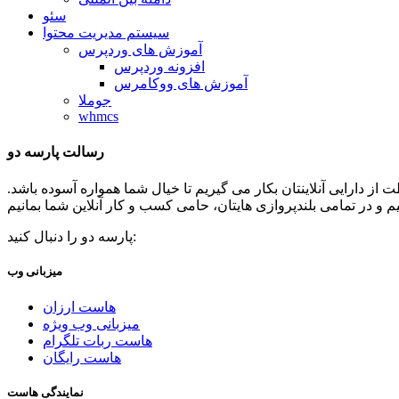
سئو
سیستم مدیریت محتوا
آموزش های وردپرس
افزونه وردپرس
آموزش های ووکامرس
جوملا
whmcs
رسالت پارسه دو
ظات توان و تلاشمان را در جهت حفاظت از دارایی آنلاینتان بکار می گیریم تا خیال شما همواره آسوده باشد.
پارسه دو را دنبال کنید:
میزبانی وب
هاست ارزان
میزبانی وب ویژه
هاست ربات تلگرام
هاست رایگان
نمایندگی هاست