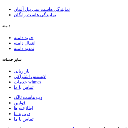
نمایندگی هاست سی پنل آلمان
نمایندگی هاست رایگان
دامنه
خرید دامنه
انتقال دامنه
تمدید دامنه
سایز خدمات
بازاریابی
لایسنس اشتراکی
خدمات whmcs
تماس با ما
وب هاست تالک
قوانین
اطلاعیه ها
درباره ما
تماس با ما