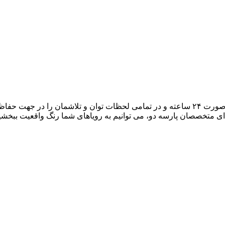
هدف ما، تبدیل میزبانی وب به یک تجربه لذتبخش برای شما است. به صورت ۲۴ ساعته و در تمامی لح