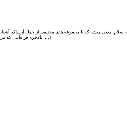
لام. مدتی میشه که با مجموعه های مختلفی از جمله آرساکیا آشنایی د
بالاخره هر فایلی که مربوط به شکایت میشه هستش. عده زیادی از سایت های پیکو فایل و یو […]