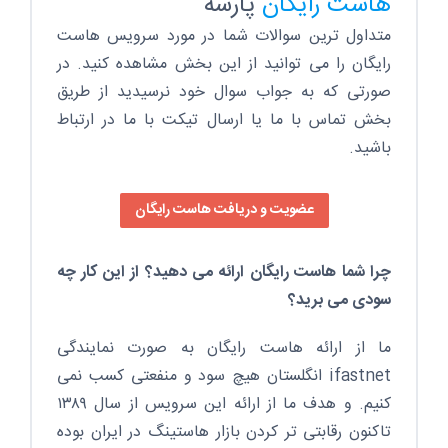
هاست رایگان
پارسه
12
Rating:
5.0
سوالات
متداول ترین سوالات شما در مورد سرویس هاست
متداول
هاست
رایگان را می توانید از این بخش مشاهده کنید. در
رایگان
سوالات
متداول
صورتی که به جواب سوال خود نرسیدید از طریق
هاست
بخش تماس با ما یا ارسال تیکت با ما در ارتباط
رایگان
را
باشید.
برای
کاربران
هاست
رایگان
عضویت و دریافت هاست رایگان
پارسه
جمع
آوری
کرده
چرا شما هاست رایگان ارائه می دهید؟ از این کار چه
ایم
بدون
سودی می برید؟
دغدغه
از
سایت
ما از ارائه هاست رایگان به صورت نمایندگی
ساز
ifastnet انگلستان هیچ سود و منفعتی کسب نمی
رایگان
و
کنیم. و هدف ما از ارائه این سرویس از سال ۱۳۸۹
ساخت
وبلاگ
تاکنون رقابتی تر کردن بازار هاستینگ در ایران بوده
پارسه