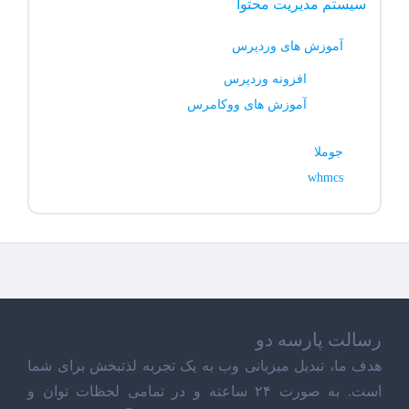
سیستم مدیریت محتوا
آموزش های وردپرس
افزونه وردپرس
آموزش های ووکامرس
جوملا
whmcs
رسالت پارسه دو
هدف ما، تبدیل میزبانی وب به یک تجربه لذتبخش برای شما
است. به صورت ۲۴ ساعته و در تمامی لحظات توان و