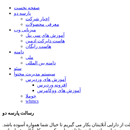
صفحه نخست
پارسه دو
اخبار شرکت
معرفی محصولات
میزبانی وب
آموزش های سی پنل
هاست دایرکت ادمین
هاست رایگان
دامنه
ملی
دامنه بین المللی
سئو
سیستم مدیریت محتوا
آموزش های وردپرس
افزونه وردپرس
آموزش های ووکامرس
جوملا
whmcs
رسالت پارسه دو
ظات توان و تلاشمان را در جهت حفاظت از دارایی آنلاینتان بکار می گیریم تا خیال شما همواره آسوده باشد.