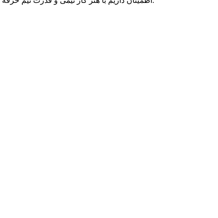
اطمینان داریم با هنر کار تیمی و قدرت تیم حرفه ای متخصصان پارسه دو، می توانیم به رویاهای شما رنگ واقعیت ببخشیم و در تمامی بلندپروازی هایتان، حامی کسب و کار آنلاین شما بمانیم.