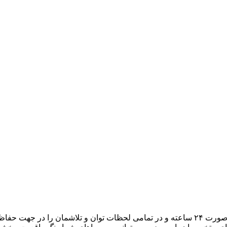
هدف ما، تبدیل میزبانی وب به یک تجربه لذتبخش برای شما است. به صورت ۲۴ ساعته و در تمامی لح