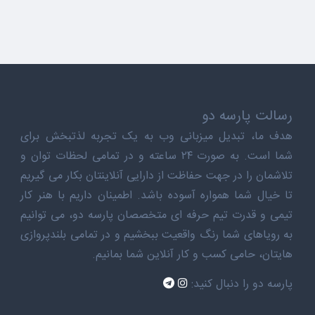
رسالت پارسه دو
هدف ما، تبدیل میزبانی وب به یک تجربه لذتبخش برای
شما است. به صورت ۲۴ ساعته و در تمامی لحظات توان و
تلاشمان را در جهت حفاظت از دارایی آنلاینتان بکار می گیریم
تا خیال شما همواره آسوده باشد. اطمینان داریم با هنر کار
تیمی و قدرت تیم حرفه ای متخصصان پارسه دو، می توانیم
به رویاهای شما رنگ واقعیت ببخشیم و در تمامی بلندپروازی
هایتان، حامی کسب و کار آنلاین شما بمانیم.
پارسه دو را دنبال کنید: