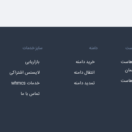
است
دامنه
سایز خدمات
 هاست
خرید دامنه
بازاریابی
مان
انتقال دامنه
لایسنس اشتراکی
 هاست
تمدید دامنه
خدمات whmcs
تماس با ما