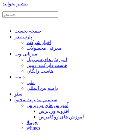
بیشتر بخوانید
صفحه نخست
پارسه دو
اخبار شرکت
معرفی محصولات
میزبانی وب
آموزش های سی پنل
هاست دایرکت ادمین
هاست رایگان
دامنه
ملی
دامنه بین المللی
سئو
سیستم مدیریت محتوا
آموزش های وردپرس
افزونه وردپرس
آموزش های ووکامرس
جوملا
whmcs