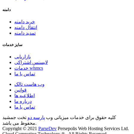
دامنه
خرید دامنه
انتقال دامنه
تمدید دامنه
سایز خدمات
بازاریابی
لایسنس اشتراکی
خدمات whmcs
تماس با ما
وب هاست تالک
قوانین
اطلاعیه ها
درباره ما
تماس با ما
کلیه حقوق برای خدمات میزبانی وب
پارسه دو
تخت جمشید
محفوظ می باشد.
Copyright © 2021
ParseDev
Persepolis Web Hosting Services Ltd.
Cloud Computing Technology ® , All Rights Reserved