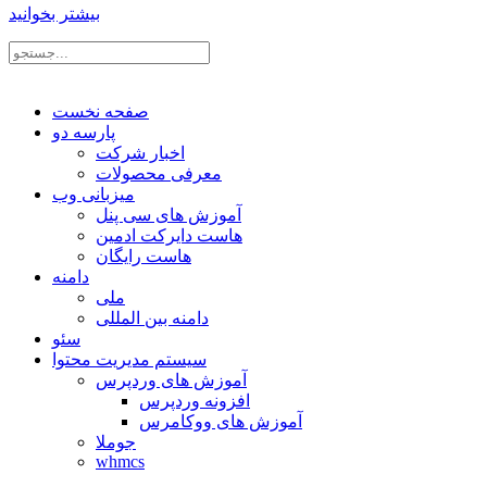
بیشتر بخوانید
صفحه نخست
پارسه دو
اخبار شرکت
معرفی محصولات
میزبانی وب
آموزش های سی پنل
هاست دایرکت ادمین
هاست رایگان
دامنه
ملی
دامنه بین المللی
سئو
سیستم مدیریت محتوا
آموزش های وردپرس
افزونه وردپرس
آموزش های ووکامرس
جوملا
whmcs