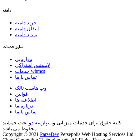
دامنه
خرید دامنه
انتقال دامنه
تمدید دامنه
سایز خدمات
بازاریابی
لایسنس اشتراکی
خدمات whmcs
تماس با ما
وب هاست تالک
قوانین
اطلاعیه ها
درباره ما
تماس با ما
کلیه حقوق برای خدمات میزبانی وب
پارسه دو
تخت جمشید
محفوظ می باشد.
Copyright © 2021
ParseDev
Persepolis Web Hosting Services Ltd.
Cloud Computing Technology ® , All Rights Reserved